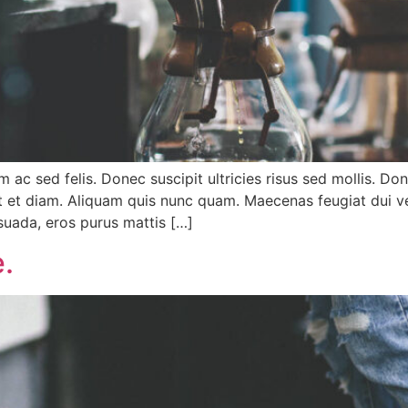
ac sed felis. Donec suscipit ultricies risus sed mollis. Do
ut et diam. Aliquam quis nunc quam. Maecenas feugiat dui v
esuada, eros purus mattis […]
e.